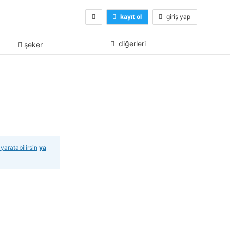
kayıt ol
giriş yap
diğerleri
şeker
 yaratabilirsin
ya