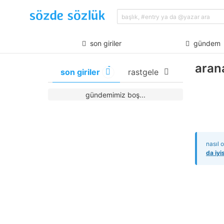
son giriler
gündem
arana
son giriler
rastgele
gündemimiz boş...
nasıl 
da iyi