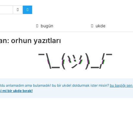
bugün
ukde
n: orhun yazıtları
¯\_(ツ)_/¯
oldu anlamadım ama bulamadık! bu bir ukde! doldurmak ister misin?
bu başlığı sen
si mi bir ukde bırak!