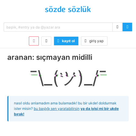
kayıt ol
giriş yap
aranan: sıçmayan midilli
¯\_(ツ)_/¯
nasıl oldu anlamadım ama bulamadık! bu bir ukde! doldurmak
ister misin?
bu başlığı sen yaratabilirsin
ya da iyisi mi bir ukde
bırak!