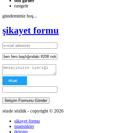
son giriler
rastgele
gündemimiz boş...
şikayet formu
İletişim Formunu Gönder
sözde sözlük - copyright © 2026
şikayet formu
istatistikler
iletişim