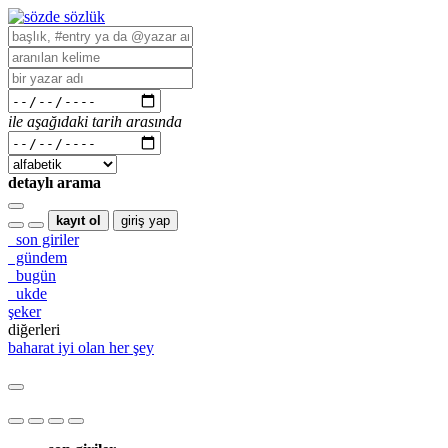
ile aşağıdaki tarih arasında
detaylı arama
kayıt ol
giriş yap
son giriler
gündem
bugün
ukde
şeker
diğerleri
baharat
iyi olan her şey