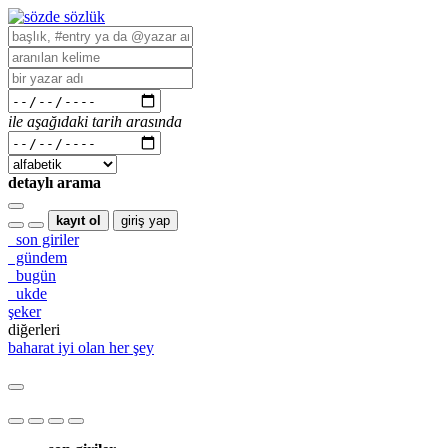
ile aşağıdaki tarih arasında
detaylı arama
kayıt ol
giriş yap
son giriler
gündem
bugün
ukde
şeker
diğerleri
baharat
iyi olan her şey