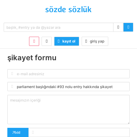
kayıt ol
giriş yap
şikayet formu