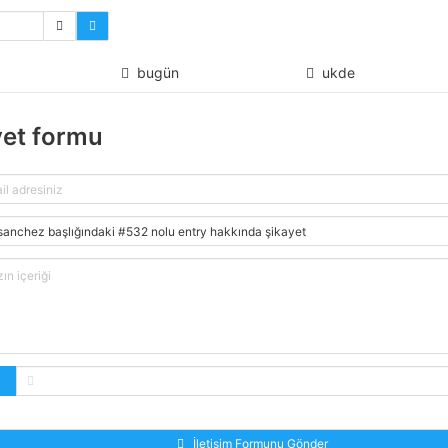
bugün
ukde
yet formu
İletişim Formunu Gönder