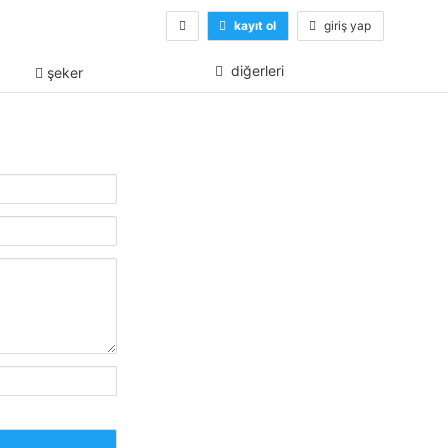
kayıt ol
giriş yap
diğerleri
şeker