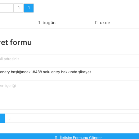
bugün
ukde
yet formu
İletişim Formunu Gönder