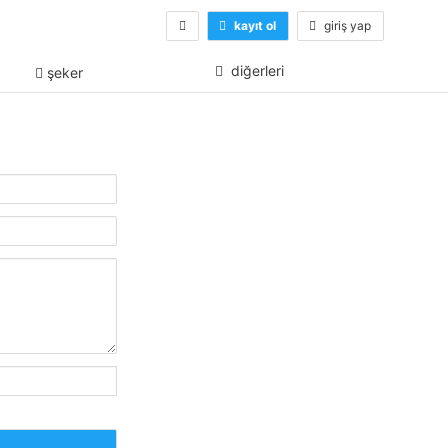
kayıt ol
giriş yap
diğerleri
şeker