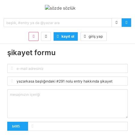
kayıt ol
giriş yap
şikayet formu