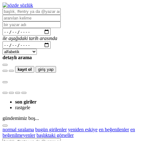
ile aşağıdaki tarih arasında
detaylı arama
kayıt ol
giriş yap
son giriler
rastgele
gündemimiz boş...
normal sıralama
bugün girilenler
yeniden eskiye
en beğenilenler
en
beğenilmeyenler
başlıktaki görseller