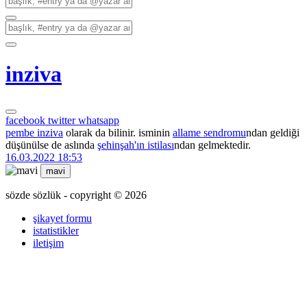
inziva
facebook
twitter
whatsapp
pembe inziva
olarak da bilinir. isminin
allame sendromu
ndan geldiği
düşünülse de aslında
şehinşah'ın istilası
ndan gelmektedir.
16.03.2022 18:53
mavi
sözde sözlük - copyright © 2026
şikayet formu
istatistikler
iletişim