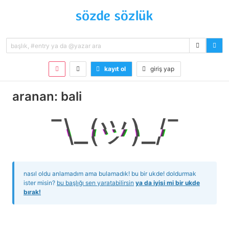
kayıt ol
giriş yap
aranan: bali
¯\_(ツ)_/¯
nasıl oldu anlamadım ama bulamadık! bu bir ukde! doldurmak
ister misin?
bu başlığı sen yaratabilirsin
ya da iyisi mi bir ukde
bırak!