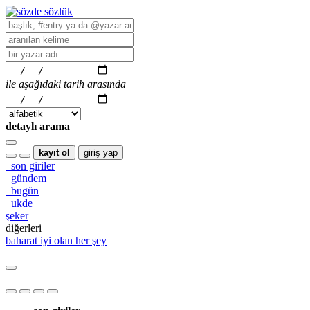
ile aşağıdaki tarih arasında
detaylı arama
kayıt ol
giriş yap
son giriler
gündem
bugün
ukde
şeker
diğerleri
baharat
iyi olan her şey