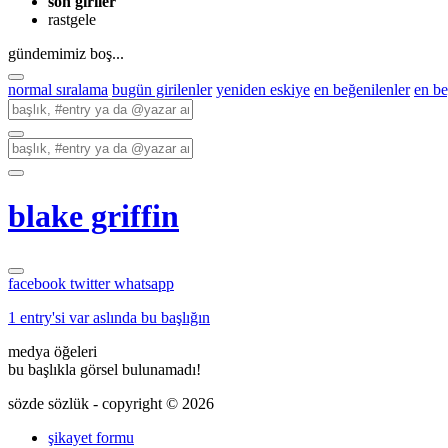
son giriler
rastgele
gündemimiz boş...
normal sıralama
bugün girilenler
yeniden eskiye
en beğenilenler
en b
blake griffin
facebook
twitter
whatsapp
1 entry'si var aslında bu başlığın
medya öğeleri
bu başlıkla görsel bulunamadı!
sözde sözlük - copyright © 2026
şikayet formu