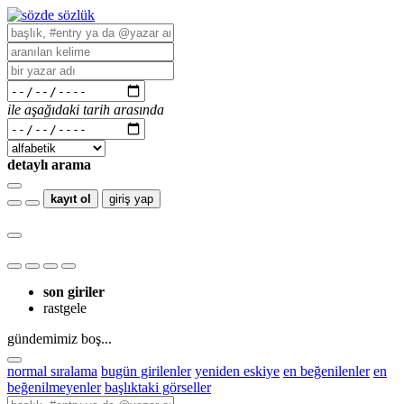
ile aşağıdaki tarih arasında
detaylı arama
kayıt ol
giriş yap
son giriler
rastgele
gündemimiz boş...
normal sıralama
bugün girilenler
yeniden eskiye
en beğenilenler
en
beğenilmeyenler
başlıktaki görseller