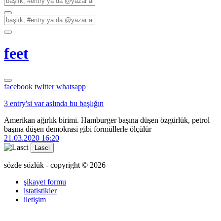
feet
facebook
twitter
whatsapp
3 entry'si var aslında bu başlığın
Amerikan ağırlık birimi. Hamburger başına düşen özgürlük, petrol
başına düşen demokrasi gibi formüllerle ölçülür
21.03.2020 16:20
Lasci
sözde sözlük - copyright © 2026
şikayet formu
istatistikler
iletişim