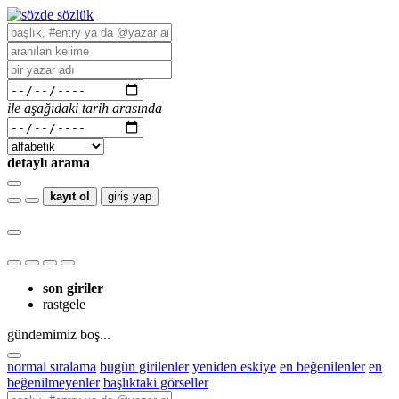
ile aşağıdaki tarih arasında
detaylı arama
kayıt ol
giriş yap
son giriler
rastgele
gündemimiz boş...
normal sıralama
bugün girilenler
yeniden eskiye
en beğenilenler
en
beğenilmeyenler
başlıktaki görseller