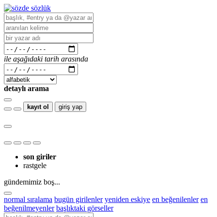
ile aşağıdaki tarih arasında
detaylı arama
kayıt ol
giriş yap
son giriler
rastgele
gündemimiz boş...
normal sıralama
bugün girilenler
yeniden eskiye
en beğenilenler
en
beğenilmeyenler
başlıktaki görseller