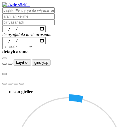
ile aşağıdaki tarih arasında
detaylı arama
kayıt ol
giriş yap
son giriler