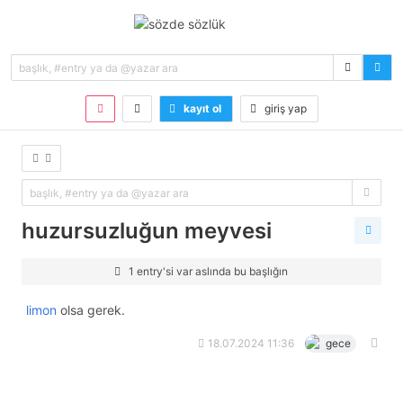
kayıt ol
giriş yap
huzursuzluğun meyvesi
1 entry'si var aslında bu başlığın
limon
olsa gerek.
18.07.2024 11:36
gece