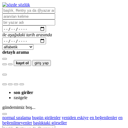
ile aşağıdaki tarih arasında
detaylı arama
kayıt ol
giriş yap
son giriler
rastgele
gündemimiz boş...
normal sıralama
bugün girilenler
yeniden eskiye
en beğenilenler
en
beğenilmeyenler
başlıktaki görseller