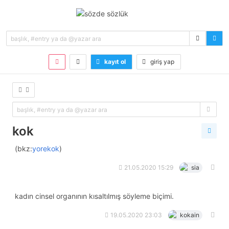
kayıt ol
giriş yap
kok
(bkz:
yorekok
)
21.05.2020 15:29
sia
kadın cinsel organının kısaltılmış söyleme biçimi.
19.05.2020 23:03
kokain