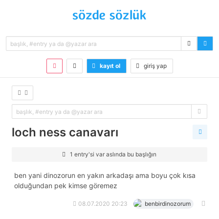
kayıt ol
giriş yap
loch ness canavarı
1 entry'si var aslında bu başlığın
ben yani dinozorun en yakın arkadaşı ama boyu çok kısa
olduğundan pek kimse göremez
08.07.2020 20:23
benbirdinozorum