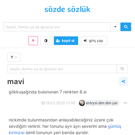
kayıt ol
giriş yap
mavi
gökkuşağında bulununan 7 renkten 8.si
19.03.2020 17:50
entrysi dim dim yar
nickimde bulunmasından anlayabileceğiniz üzere çok
sevdiğim renktir. her tonunu ayrı ayrı severim ama
gümüş
kırmızısı
isimli tonunun yeri bende ayrıdır.