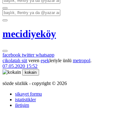
mecidiyeköy
facebook
twitter
whatsapp
çikolatalı süt
veren
eşek
leriyle ünlü
metropol
.
07.05.2020 15:52
kokain
sözde sözlük - copyright © 2026
şikayet formu
istatistikler
iletişim