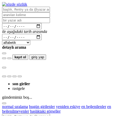
ile aşağıdaki tarih arasında
detaylı arama
kayıt ol
giriş yap
son giriler
rastgele
gündemimiz boş...
normal sıralama
bugün girilenler
yeniden eskiye
en beğenilenler
en
beğenilmeyenler
başlıktaki görseller