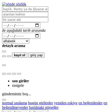
ile aşağıdaki tarih arasında
detaylı arama
kayıt ol
giriş yap
son giriler
rastgele
gündemimiz boş...
normal sıralama
bugün girilenler
yeniden eskiye
en beğenilenler
en
beğenilmeyenler
başlıktaki görseller