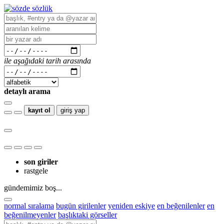
ile aşağıdaki tarih arasında
detaylı arama
kayıt ol
giriş yap
son giriler
rastgele
gündemimiz boş...
normal sıralama
bugün girilenler
yeniden eskiye
en beğenilenler
en
beğenilmeyenler
başlıktaki görseller