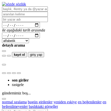
ile aşağıdaki tarih arasında
detaylı arama
kayıt ol
giriş yap
son giriler
rastgele
gündemimiz boş...
normal sıralama
bugün girilenler
yeniden eskiye
en beğenilenler
en
beğenilmeyenler
başlıktaki görseller