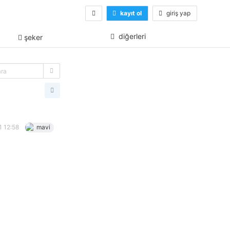
kayıt ol
giriş yap
diğerleri
şeker
1 12:58
mavi