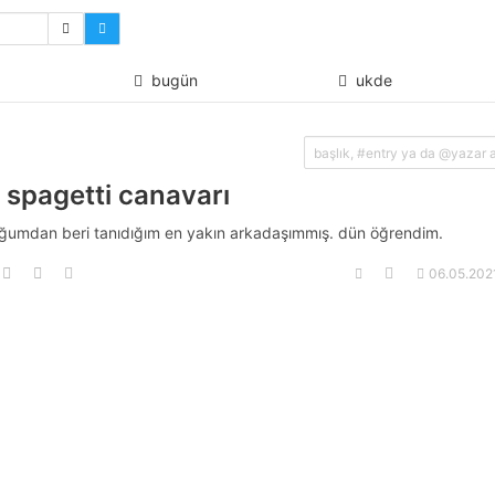
bugün
ukde
 spagetti canavarı
ğumdan beri tanıdığım en yakın arkadaşımmış. dün öğrendim.
06.05.202