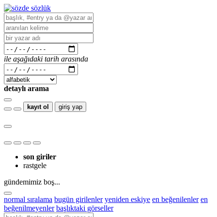
ile aşağıdaki tarih arasında
detaylı arama
kayıt ol
giriş yap
son giriler
rastgele
gündemimiz boş...
normal sıralama
bugün girilenler
yeniden eskiye
en beğenilenler
en
beğenilmeyenler
başlıktaki görseller