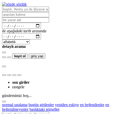
ile aşağıdaki tarih arasında
detaylı arama
kayıt ol
giriş yap
son giriler
rastgele
gündemimiz boş...
normal sıralama
bugün girilenler
yeniden eskiye
en beğenilenler
en
beğenilmeyenler
başlıktaki görseller