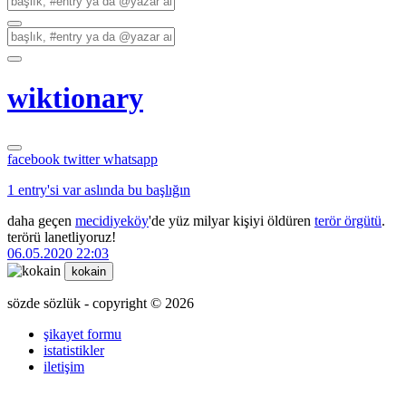
wiktionary
facebook
twitter
whatsapp
1 entry'si var aslında bu başlığın
daha geçen
mecidiyeköy
'de yüz milyar kişiyi öldüren
terör örgütü
.
terörü lanetliyoruz!
06.05.2020 22:03
kokain
sözde sözlük - copyright © 2026
şikayet formu
istatistikler
iletişim