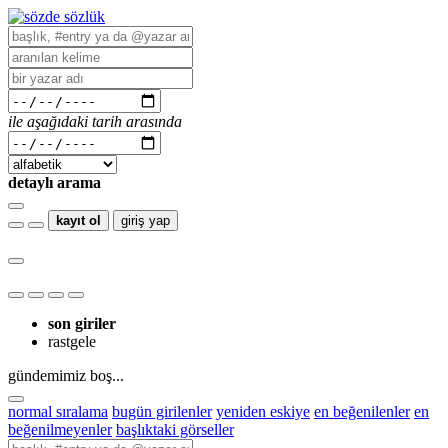
ile aşağıdaki tarih arasında
detaylı arama
kayıt ol
giriş yap
son giriler
rastgele
gündemimiz boş...
normal sıralama
bugün girilenler
yeniden eskiye
en beğenilenler
en
beğenilmeyenler
başlıktaki görseller